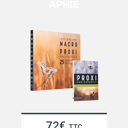
APHIE
72€
TTC