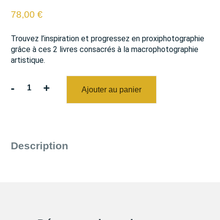
78,00
€
Trouvez l’inspiration et progressez en proxiphotographie
grâce à ces 2 livres consacrés à la macrophotographie
artistique.
-
+
Ajouter au panier
quantité
de
Pack
Inspiration
+
Description
L'Art
de
la
proxiphotographie