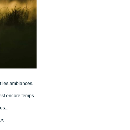
et les ambiances.
l est encore temps
es...
r.