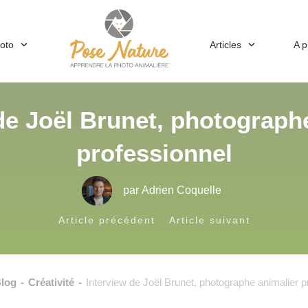
hoto
Articles
A 
de Joël Brunet, photograph
professionnel
par
Adrien Coquelle
Article précédent
Article suivant
log
-
Créativité
-
Interview de Joël Brunet, photographe animalier p