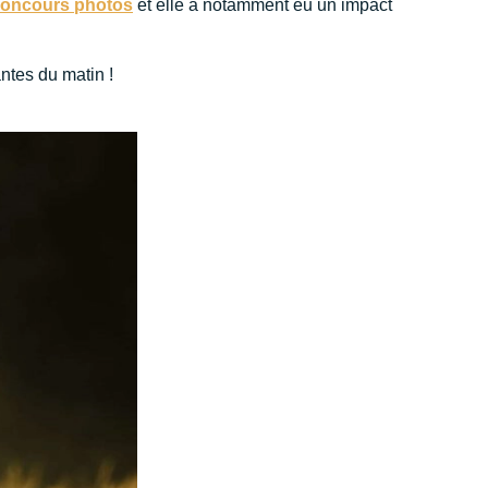
oncours photos
et elle a notamment eu un impact
antes du matin !