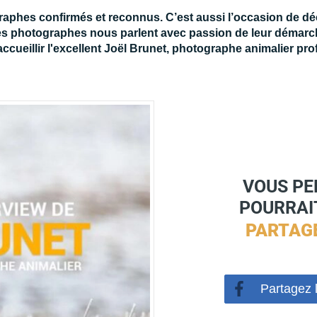
graphes
confirmés et reconnus
. C’est aussi l’occasion de d
es photographes nous parlent avec passion de leur démarche,
'accueillir l'excellent Joël Brunet, photographe animalier p
VOUS PE
POURRAIT
PARTAG
Partagez l