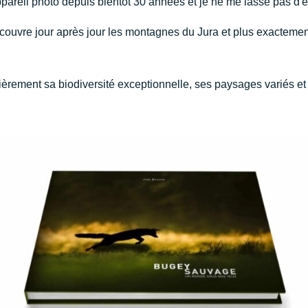
pareil photo depuis bientôt 30 années et je ne me lasse pas d'ê
couvre jour après jour les montagnes du Jura et plus exactemen
ulièrement sa biodiversité exceptionnelle, ses paysages variés 