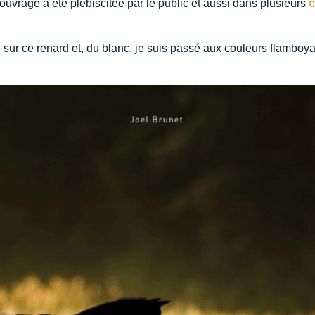
 ouvrage a été plébiscitée par le public et aussi dans plusieurs
c
é sur ce renard et, du blanc, je suis passé aux couleurs flamboy