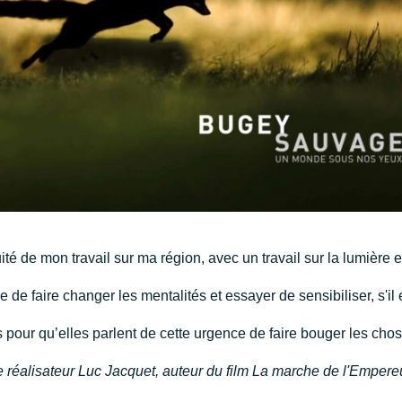
ité de mon travail sur ma région, avec un travail sur la lumière 
 de faire changer les mentalités et essayer de sensibiliser, s'i
 pour qu’elles parlent de cette urgence de faire bouger les chos
 réalisateur Luc Jacquet, auteur du film La marche de l'Empereu