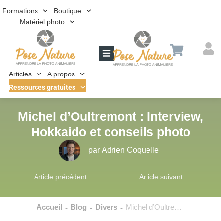
Formations
Boutique
Matériel photo
Articles
A propos
Ressources gratuites
Michel d’Oultremont : Interview,
Hokkaido et conseils photo
par
Adrien Coquelle
Article précédent
Article suivant
Accueil
Blog
Divers
Michel d’Oultremont : Interview, Hokkaido et conseils photo
-
-
-