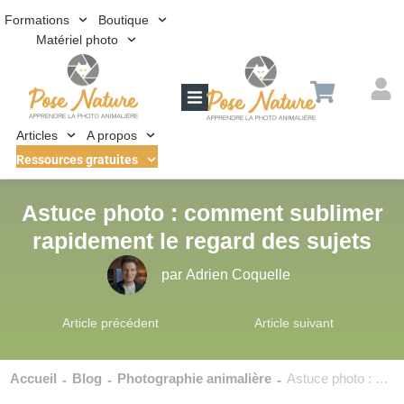
Formations
Boutique
Matériel photo
Articles
A propos
Ressources gratuites
Astuce photo : comment sublimer
rapidement le regard des sujets
par
Adrien Coquelle
Article précédent
Article suivant
Accueil
Blog
Photographie animalière
Astuce photo : comment sublimer rapidement le regard des sujets
-
-
-