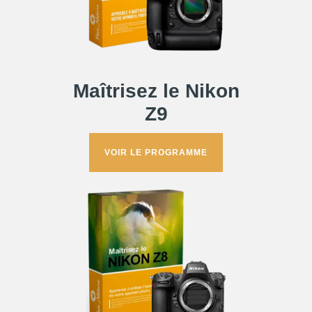
Maîtrisez le
Nikon
Z9
VOIR LE PROGRAMME