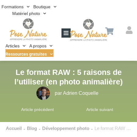
Formations
Boutique
Matériel photo
Articles
A propos
Ressources gratuites
Le format RAW : 5 raisons de
l’utiliser (en photo animalière)
par
Adrien Coquelle
Article précédent
Article suivant
Accueil
Blog
Développement photo
Le format RAW : 5 raisons de l’utiliser (en photo animalière)
-
-
-