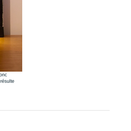
donc
 résulte