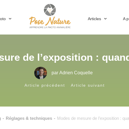
hoto
Articles
A 
re de l’exposition : quand 
par
Adrien Coquelle
Article précédent
Article suivant
g
-
Réglages & techniques
-
Modes de mesure de l’exposition : quan