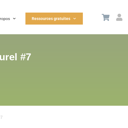
propos
Ressources gratuites
urel #7
#7