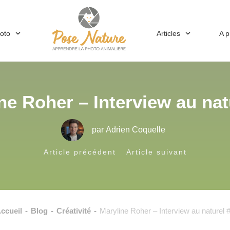
hoto
Articles
A 
ne Roher – Interview au nat
par
Adrien Coquelle
Article précédent
Article suivant
ccueil
-
Blog
-
Créativité
-
Maryline Roher – Interview au naturel 