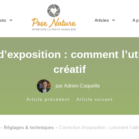
hoto
Articles
A 
’exposition : comment l’uti
créatif
par
Adrien Coquelle
Article précédent
Article suivant
-
Réglages & techniques
-
Correction d’exposition : comment l’utilis