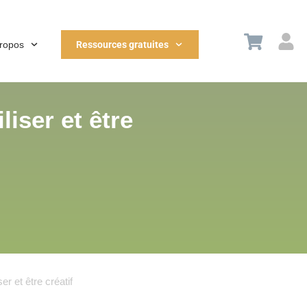
propos
Ressources gratuites
liser et être
er et être créatif