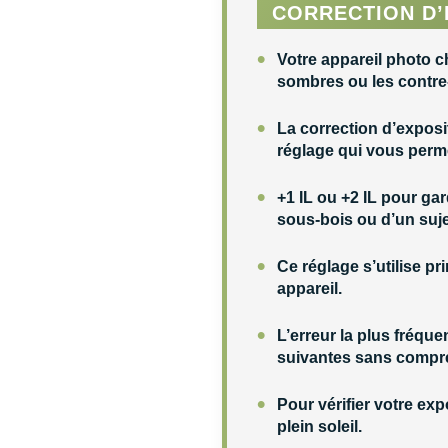
CORRECTION D’
•
Votre appareil photo
c
sombres ou les contre-j
•
La
correction d’exposi
réglage qui vous perme
•
+1 IL ou +2 IL
pour gard
sous-bois ou d’un suje
•
Ce réglage s’utilise p
appareil.
•
L’erreur la plus fréque
suivantes sans compr
•
Pour vérifier votre exp
plein soleil.