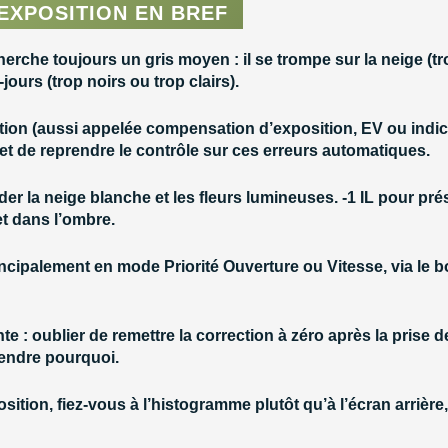
EXPOSITION EN BREF
herche toujours un gris moyen
: il se trompe sur la neige (tr
ours (trop noirs ou trop clairs).
tion
(aussi appelée compensation d’exposition, EV ou
indi
t de reprendre le contrôle sur ces erreurs automatiques.
er la neige blanche et les fleurs lumineuses.
-1 IL
pour prés
t dans l’ombre.
rincipalement en
mode Priorité Ouverture ou Vitesse
, via le
nte :
oublier de remettre la correction à zéro
après la prise de
endre pourquoi.
osition, fiez-vous à
l’histogramme
plutôt qu’à l’écran arrièr