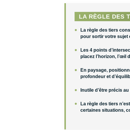
LA RÈGLE DES T
•
La
règle des tiers
consi
pour
sortir votre sujet
•
Les
4 points d’interse
placez l’horizon, l’œil
•
En paysage,
positionne
profondeur et d’équili
•
Inutile d’être précis au
•
La règle des tiers n’es
certaines situations, 