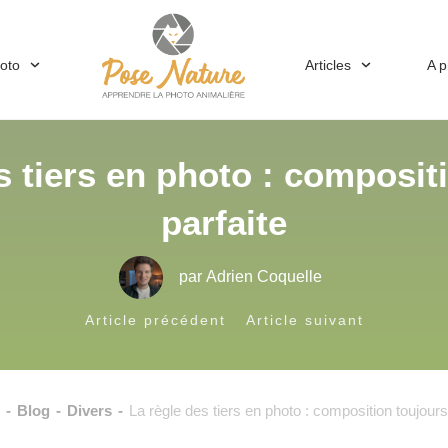
hoto
Articles
A 
s tiers en photo : composit
parfaite
par
Adrien Coquelle
Article précédent
Article suivant
-
Blog
-
Divers
-
La règle des tiers en photo : composition toujours